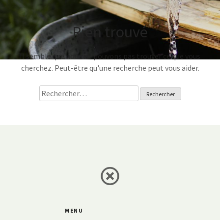
Rien trouvé
Il semble que nous ne pouvons pas trouver ce que vous
cherchez. Peut-être qu'une recherche peut vous aider.
R
e
c
h
e
r
c
h
e
r
MENU