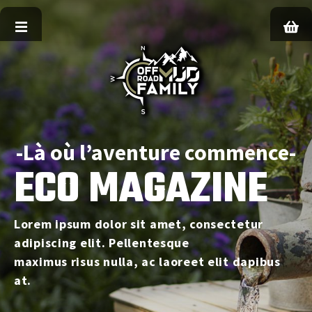
S
k
i
p
t
o
c
o
n
-Là où l’aventure commence-
t
ECO MAGAZINE
e
n
t
Lorem ipsum dolor sit amet, consectetur
adipiscing elit. Pellentesque
maximus risus nulla, ac laoreet elit dapibus
at.