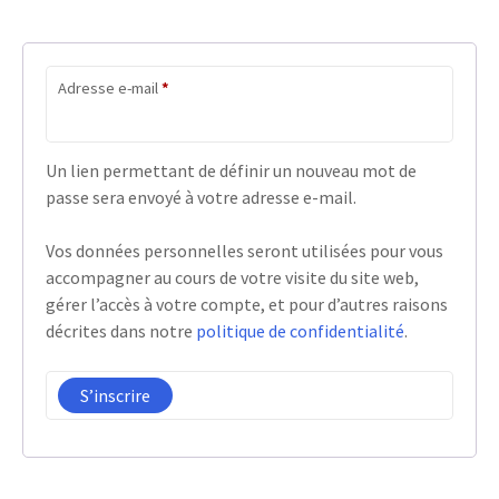
O
Adresse e-mail
*
b
l
i
g
Un lien permettant de définir un nouveau mot de
a
passe sera envoyé à votre adresse e-mail.
t
o
i
Vos données personnelles seront utilisées pour vous
r
accompagner au cours de votre visite du site web,
e
gérer l’accès à votre compte, et pour d’autres raisons
décrites dans notre
politique de confidentialité
.
S’inscrire