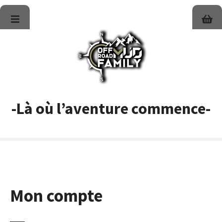
S
k
i
p
t
o
c
o
n
-Là où l’aventure commence-
t
e
n
t
Mon compte