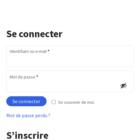
Se connecter
O
Identifiant ou e-mail
*
b
l
i
g
O
Mot de passe
*
a
b
t
l
o
i
i
g
Se connecter
r
Se souvenir de moi
a
e
t
Mot de passe perdu ?
o
i
r
S’inscrire
e